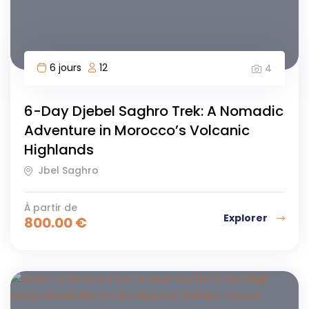
6 jours
12
4
6-Day Djebel Saghro Trek: A Nomadic
Adventure in Morocco’s Volcanic
Highlands
Jbel Saghro
À partir de
Explorer
800.00
€