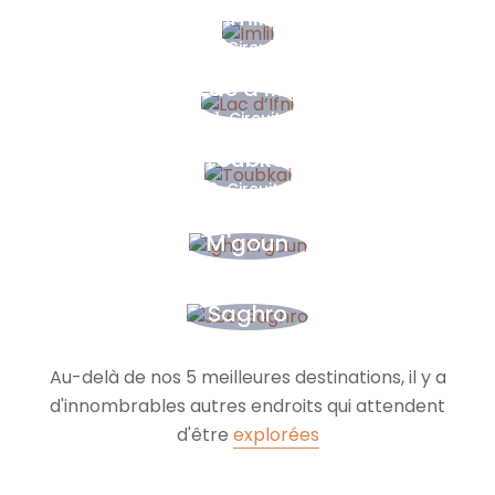
Imlil
8 Circuits
Lac d’Ifni
1 Circuit
Toubkal
8 Circuits
Ighil
M'goun
1 Circuit
Jbel
Saghro
1 Circuit
Au-delà de nos 5 meilleures destinations, il y a
d'innombrables autres endroits qui attendent
d'être
explorées