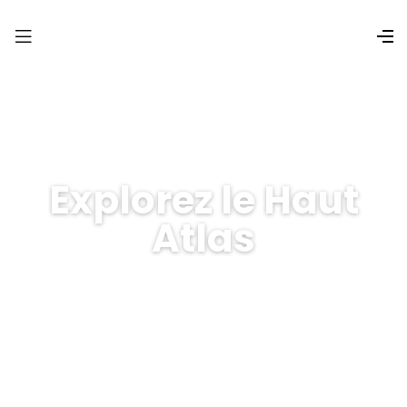
Explorez le Haut
Atlas
Randonnées guidées, vues à
couper le souffle, aventure
authentique.