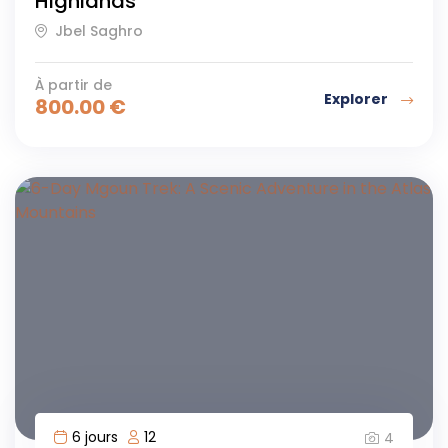
Highlands
Jbel Saghro
À partir de
Explorer
800.00
€
6 jours
12
4