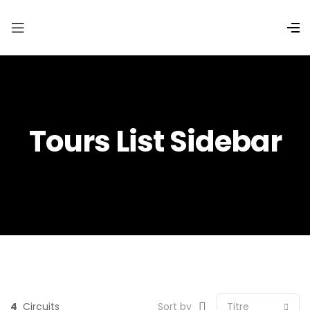
Tours List Sidebar
4
Circuits
Sort by